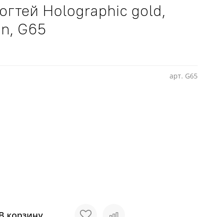
огтей Holographic gold,
on, G65
арт.
G65
В корзину