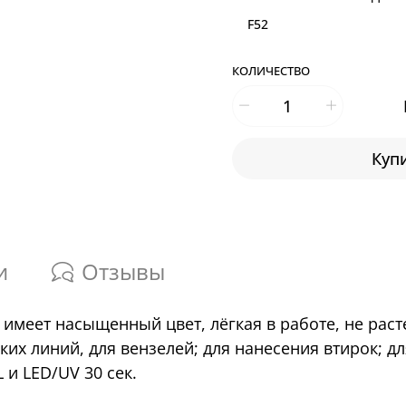
F52
КОЛИЧЕСТВО
Купи
и
Отзывы
on имеет насыщенный цвет, лёгкая в работе, не раст
нких линий, для вензелей; для нанесения втирок; 
 и LED/UV 30 сек.