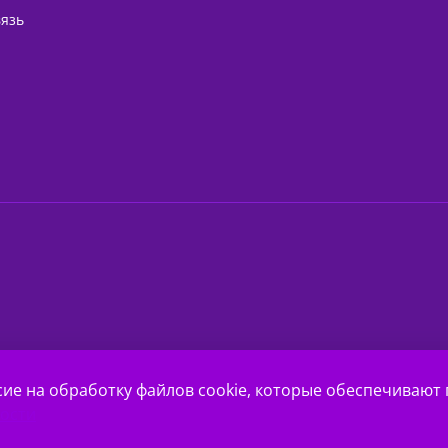
вязь
сие на обработку файлов cookie, которые обеспечивают
ости
 для ногтей, волос и тела