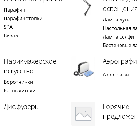
освещени
Парафин
Парафинотопки
Лампа лупа
SPA
Настольная л
Визаж
Лампа селфи
Бестеневые л
Парикмахерское
Аэрографи
искусство
Аэрографы
Воротнички
Распылители
Диффузеры
Горячие
предложе