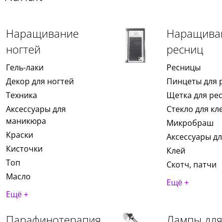
Наращивание
Наращива
ногтей
ресниц
Гель-лаки
Ресницы
Декор для ногтей
Пинцеты для 
Техника
Щетка для ре
Аксессуары для
Стекло для кл
маникюра
Микробраш
Краски
Аксессуары д
Кисточки
Клей
Топ
Скотч, патчи
Масло
Ещё +
Ещё +
Парафинотерапия
Лампы дл