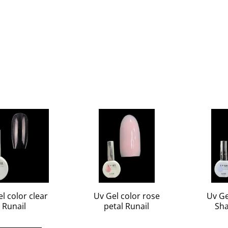
l color clear
Uv Gel color rose
Uv Ge
Runail
petal Runail
Sha