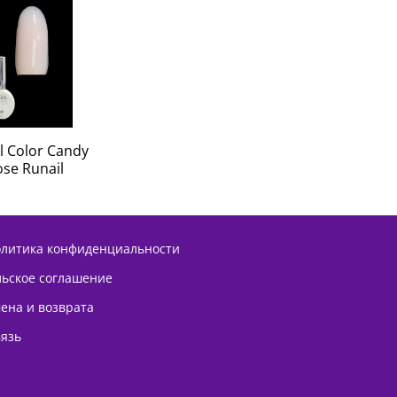
l Color Candy
se Runail
олитика конфиденциальности
льское соглашение
ена и возврата
вязь