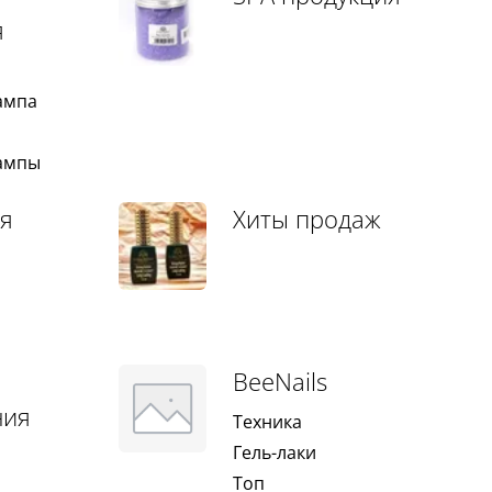
я
ампа
ампы
я
Хиты продаж
BeeNails
ния
Техника
Гель-лаки
Топ